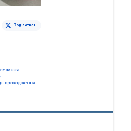
Поділитися
уповання,
»
сць проходження
х через кордон