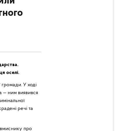
или
тного
дарства.
я оселі.
 громади. У ході
а — ним виявився
римінальної
крадені речі та
ловмиснику про