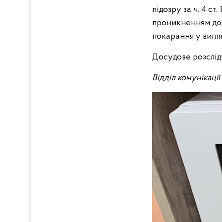
підозру за ч. 4 с
проникненням до 
покарання у вигля
Досудове розслід
Відділ комунікаці