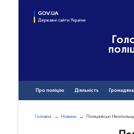
до
основного
GOV.UA
вмісту
Державні сайти України
Гол
полі
Про поліцію
Діяльність
Громадян
Назавжди в строю
Головна
Новини
Поліцейські Нікопольщини викрили підозрювано