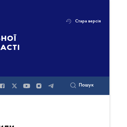
Стара версія
ьної
ласті
Пошук