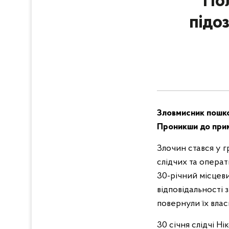
По
підо
Зловмисник пошкод
Проникши до прим
Злочин стався у г
слідчих та опера
30-річний місцев
відповідальності 
повернули їх влас
30 січня слідчі Н