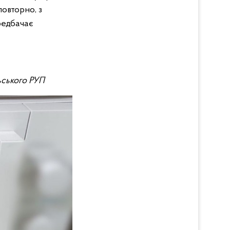
повторно, з
редбачає
льського РУП