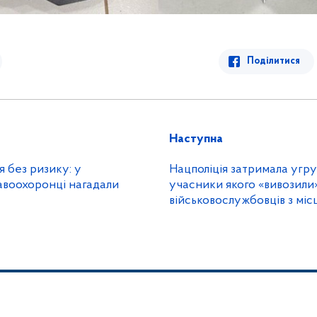
Поділитися
Наступна
 без ризику: у
Нацполіція затримала угр
авоохоронці нагадали
учасники якого «вивозили
військовослужбовців з мі
служби та переправляли ї