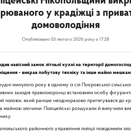
ліцейські Нікопольщини викр
зрюваного у крадіжці з прива
домоволодіння
Опубліковано 03 лютого 2026 року о 17:28
ив навісний замок літньої кухні на території домогоспо
іщення - викрав побутову техніку та інше майно мешканц
рудні минулого року в одному із сіл Покровської сільської
тивних заходів правоохоронці встановили особу фігурант
ий чоловік, який раніше неодноразово притягувався до к
за майнові злочини. Поліцейські розшукали й вилучили ви
нику.
ікопольського районного управління поліції повідомили з