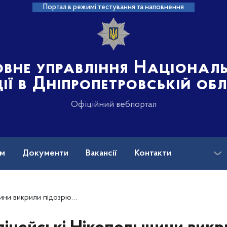
Портал в режимі тестування та наповнення
овне управління Націонал
ції в Дніпропетровській об
Офіційний вебпортал
ам
Документи
Вакансії
Контакти
го у крадіжці з приватного домоволодіння