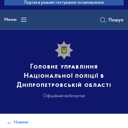
до
Портал в режимі тестування та наповнення
основного
вмісту
Меню
Пошук
Головне управління
Національної поліції в
Дніпропетровській області
Офіційний вебпортал
Новини