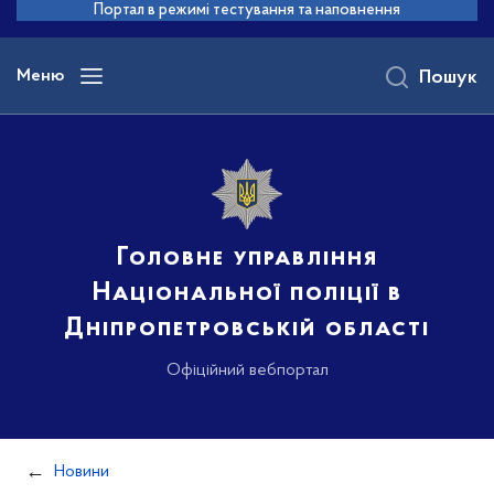
до
Портал в режимі тестування та наповнення
основного
вмісту
Меню
Пошук
Головне управління
Національної поліції в
Дніпропетровській області
Офіційний вебпортал
Новини