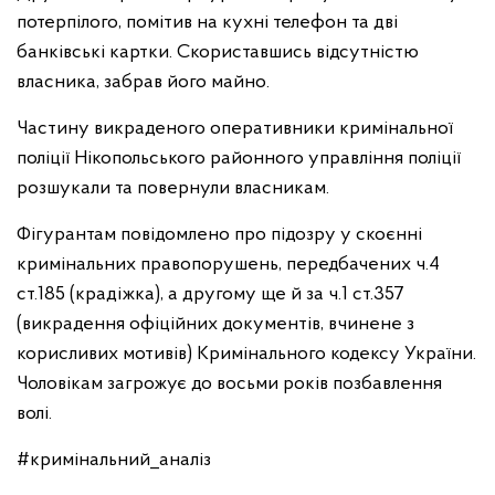
потерпілого, помітив на кухні телефон та дві
банківські картки. Скориставшись відсутністю
власника, забрав його майно.
Частину викраденого оперативники кримінальної
поліції Нікопольського районного управління поліції
розшукали та повернули власникам.
Фігурантам повідомлено про підозру у скоєнні
кримінальних правопорушень, передбачених ч.4
ст.185 (крадіжка), а другому ще й за ч.1 ст.357
(викрадення офіційних документів, вчинене з
корисливих мотивів) Кримінального кодексу України.
Чоловікам загрожує до восьми років позбавлення
волі.
#кримінальний_аналіз