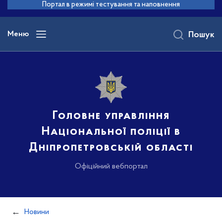
до
Портал в режимі тестування та наповнення
основного
вмісту
Меню
Пошук
Головне управління
Національної поліції в
Дніпропетровській області
Офіційний вебпортал
Новини