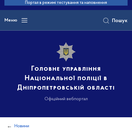
до
Портал в режимі тестування та наповнення
основного
вмісту
Меню
Пошук
Головне управління
Національної поліції в
Дніпропетровській області
Офіційний вебпортал
Новини