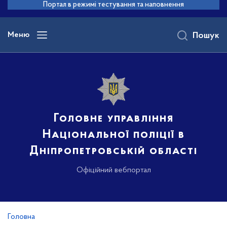
до
Портал в режимі тестування та наповнення
основного
вмісту
Меню
Пошук
Головне управління
Національної поліції в
Дніпропетровській області
Офіційний вебпортал
Головна