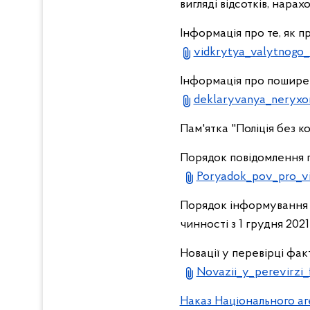
вигляді відсотків, нара
Інформація про те, як 
vidkrytya_valytnogo_
Інформація про пошире
deklaryvanya_neryxo
Пам'ятка "Поліція без к
Порядок повідомлення п
Poryadok_pov_pro_vi
Порядок інформування п
чинності з 1 грудня 202
Новації у перевірці фак
Novazii_y_perevirzi_
Наказ Національного аге