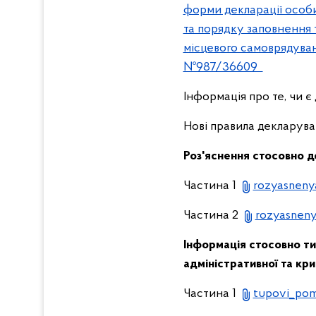
форми декларації особ
та порядку заповнення 
місцевого самоврядуванн
№987/36609
Інформація про те, чи 
Нові правила декларува
Роз'яснення стосовно д
Частина 1
rozyasneny
Частина 2
rozyasneny
Інформація стосовно ти
адміністративної та кри
Частина 1
tupovi_pom