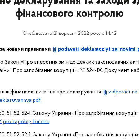
не декларування та заходи з
фінансового контролю
Опубліковано 21 вересня 2022 року о 14:42
 за новими правилами
podavati-deklaracziyi-za-novimi-p
 Закон «Про внесення змін до деяких законодавчих актів 
їни “Про запобігання корупції”» № 524-ІХ. Документ наб
рніші фінансові питання про декларування
vidpovidi-na
deklaruvannya.pdf
, 50, 51, 52, 52-1, Закону України «Про запобігання корупції»
ZY pro zapobig kor.doc
, 50, 51, 52, 52-1, Закону України «Про запобігання корупції