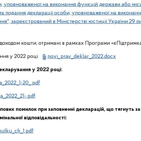
и, уповноваженої на виконання функцій держави або міс
та подання декларації особи, уповноваженої на виконан
я", зареєстрований в Міністерстві юстиції України 29 ли
є доходом кошти, отримані в рамках Програми «єПідтримк
ння у 2022 році.
novi_prav_deklar_2022.docx
екларування у 2022 році:
a_2022_1-20_.pdf
a_2022_21-.pdf
пових помилок при заповненні декларацій, що тягнуть з
мінальної відповідальності:
ulku_ch_1.pdf