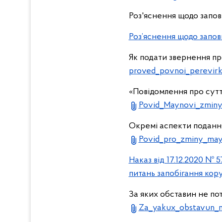
Роз'яснення щодо запов
Роз’яснення щодо запо
Як подати звернення пр
proved_povnoi_perevirk
«Повідомлення про суттє
Povid_Maynovi_zminy
Окремі аспекти подання
Povid_pro_zminy_may
Наказ від 17.12.2020 №
питань запобігання кору
За яких обставин не по
Za_yakux_obstavun_n