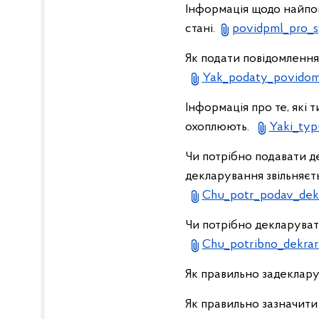
Інформація щодо найпош
стані.
povidpml_pro_s
Як подати повідомлення 
Yak_podaty_povidoml
Інформація про те, які т
охоплюють.
Yaki_typ
Чи потрібно подавати д
декларування звільняєтьс
Chu_potr_podav_dekl
Чи потрібно декларувати
Chu_potribno_dekra
Як правильно задеклар
Як правильно зазначити