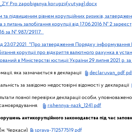
_ZY Pro zapobiganya korupzii(vutyag).docx
м та підвищеним рівнем корупційних ризиків, затвердже
 з питань запобігання корупції від 17.06.2016 № 2 зареєс
016 за № 987/29117.
ід 23.07.2021 "Про затвердження Порядку інформування
бігання корупції про відкриття валютного рахунка в устан
ований в Міністерстві юстиції України 29 липня 2021 р. 
ації, яка зазначається в декларації
declaruvan_pdf.pd
альність за завідомо недостовірні відомості у декларації
ьтати повної перевірки декларації особи, уповноважено
 самоврядування.
rishennya-nazk_1241.pdf
орушень антикорупційного законодавства під час запов
(м. Черкаси)
sprava-712577519.pdf