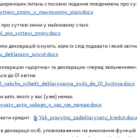
иреніших питань стосовно подання повідомлень про сут
yttevi_zminy_y_maynovomy_stani.docx
про суттєві зміни у майновому стані.
_pro_syttevi_zminy.docx
ипи декларацій існують, коли їх слід подавати і який звіт
u_deklaraziy_isnyut.docx
екларацію «щорічна» та декларацію «перед звільненням»,
я до 01 квітня.
_yakcho_sybekt_deklaryvanya_zviln_do_01_kvitnya.docx
 авто, якого у вас (уже) немає.
ryvaty_avto_yakogo_y_vas_yje_nemae.docx
увати кредит.
Yak_pravylno_zadeklaryvatu_kredut.doc
 в декларації осіб, уповноважених на виконання функцій