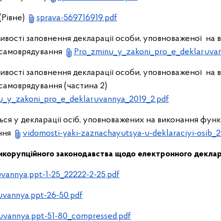
(Рівне)
sprava-569716919.pdf
ивості заповнення декларації особи, уповноваженої на
 самоврядування
Pro_zminu_y_zakoni_pro_e_deklaruva
ивості заповнення декларації особи, уповноваженої на
самоврядування (частина 2)
u_y_zakoni_pro_e_deklaruvannya_2019_2.pdf
ються у декларації осіб, уповноважених на виконання фун
ння
vidomosti-yaki-zaznachayutsya-u-deklaraciyi-osib_
икорупційного законодавства щодо електронного деклар
vannya.ppt-1-25_22222-2-25.pdf
uvannya.ppt-26-50.pdf
uvannya.ppt-51-80_compressed.pdf