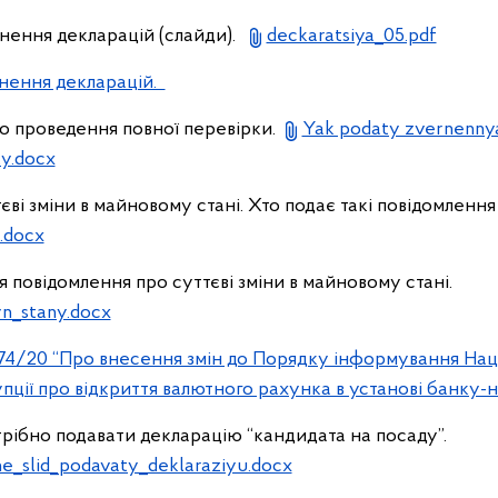
нення декларацій (слайди).
deckaratsiya_05.pdf
внення декларацій.
о проведення повної перевірки.
Yak podaty zvernenny
y.docx
ві зміни в майновому стані. Хто подає такі повідомлення 
.docx
 повідомлення про суттєві зміни в майновому стані.
n_stany.docx
 574/20 “Про внесення змін до Порядку інформування Нац
пції про відкриття валютного рахунка в установі банку-
трібно подавати декларацію “кандидата на посаду”.
e_slid_podavaty_deklaraziyu.docx