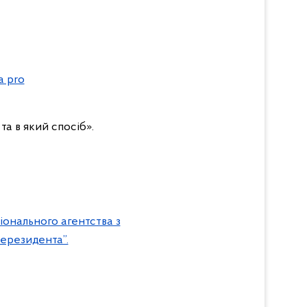
a pro
та в який спосіб».
іонального агентства з
нерезидента”.