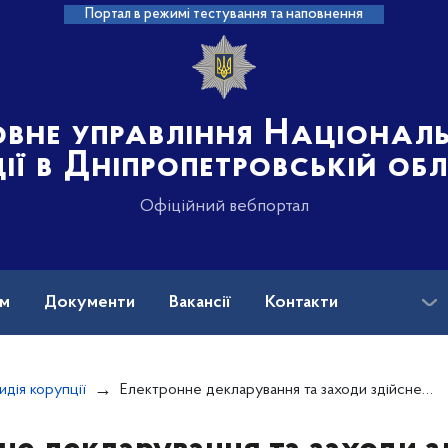
Портал в режимі тестування та наповнення
овне управління Націонал
ції в Дніпропетровській об
Офіційний вебпортал
ам
Документи
Вакансії
Контакти
идія корупції
Електронне декларування та заходи здійснення фінансового контролю