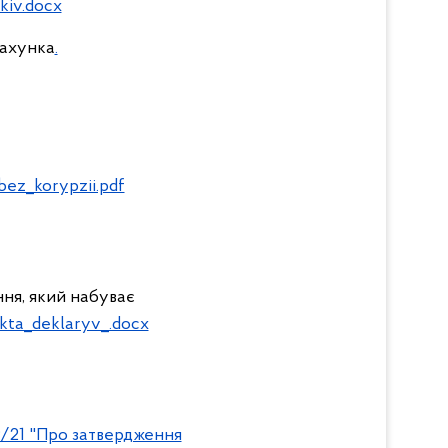
kiv.docx
рахунка
.
bez_korypzii.pdf
ння, який набуває
kta_deklaryv_.docx
49/21 "Про затвердження