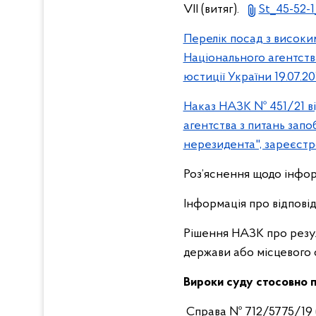
VII (витяг).
St_45-52-1
Перелік посад з високи
Національного агентства
юстиції України 19.07.2
Наказ НАЗК № 451/21 в
агентства з питань запо
нерезидента", зареєстр
Роз’яснення щодо інформ
Інформація про відповід
Рішення НАЗК про резул
держави або місцевого
Вироки суду стосовно п
Справа № 712/5775/19 