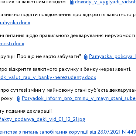
хованих за валютним вкладом.
doxody_y_vyglyadi_vidsot
правильно подати повідомлення про відкриття валютного 
rahynka.docx
ні питання щодо правильного декларування нерухомості
mosti.docx
орупції. Про що не варто забувати".
Pamyatka_policiya_
ро відкриття валютного рахунку в банку-нерезиденті.
dk_valut_rax_v_banky-nerezudenty.docx
ро суттєві зміни у майновому стані суб'єкта декларува
1 року.
Poryadok_inform_pro_zminu_v_mayn_stani_sube
ту подання декларації.
fakty_podanya_dekl_vid_01_12_21.jpg
нтства з питань запобігання корупції від 23.07.2021 №4