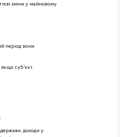
тєві зміни у майновому
ний період вони
 якщо суб'єкт
x
 держави, доходи у