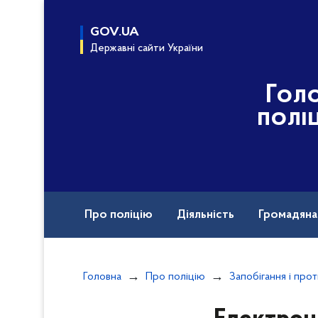
до
основного
GOV.UA
вмісту
Державні сайти України
Гол
полі
Про поліцію
Діяльність
Громадян
Назавжди в строю
Головна
Про поліцію
Запобігання і прот