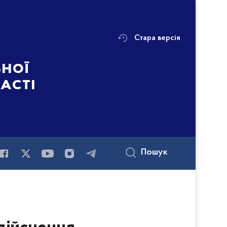
Стара версія
ьної
ласті
Пошук