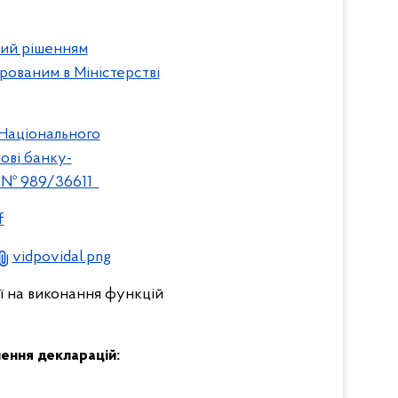
ний рішенням
трованим в Міністерстві
 Національного
ові банку-
за № 989/36611
f
vidpovidal.png
ї на виконання функцій
нення декларацій: