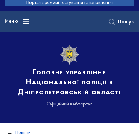
до
Портал в режимі тестування та наповнення
основного
вмісту
Меню
Пошук
Головне управління
Національної поліції в
Дніпропетровській області
Офіційний вебпортал
Новини