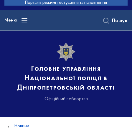
до
Портал в режимі тестування та наповнення
основного
вмісту
Меню
Пошук
Головне управління
Національної поліції в
Дніпропетровській області
Офіційний вебпортал
Новини