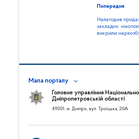
Попередня
Налагодив продаж психотропів шляхом
закладок: нікопо
викрили наркозб
Мапа порталу
Головне управління Національної 
Дніпропетровській області
49001, м. Дніпро, вул. Троїцька, 20А