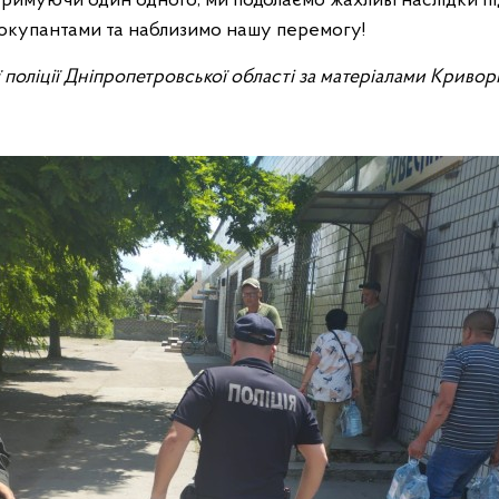
дтримуючи один одного, ми подолаємо жахливі наслідки п
окупантами та наблизимо нашу перемогу!
ї поліції Дніпропетровської області за матеріалами Кривор