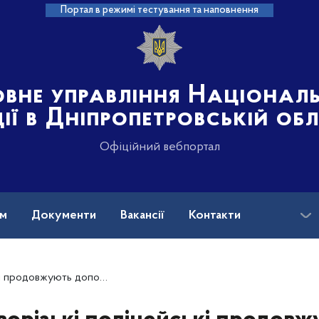
Портал в режимі тестування та наповнення
овне управління Націонал
ції в Дніпропетровській об
Офіційний вебпортал
ам
Документи
Вакансії
Контакти
и людям та розвозити питну воду у громади