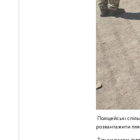
Поліцейські спіл
розвантажити пляш