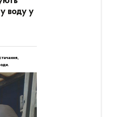
жують
у воду у
стачання,
води.