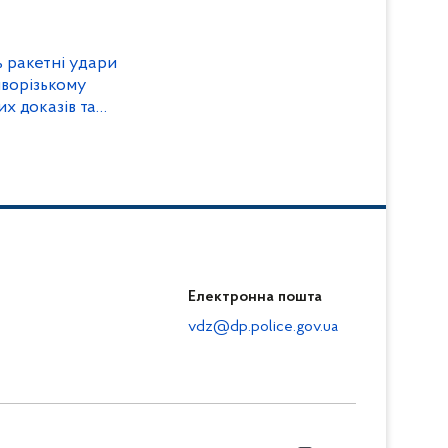
ри
иворізькому
х доказів та
Електронна пошта
vdz@dp.police.gov.ua