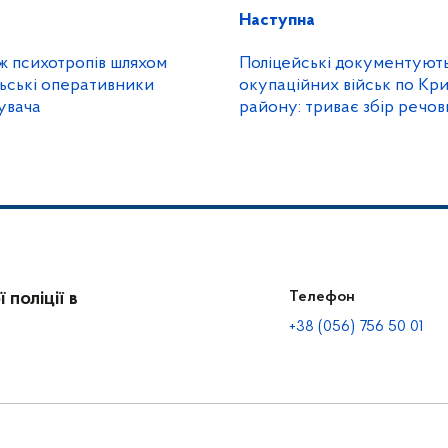
Наступна
Поліцейські документують ракетні уда
льські оперативники
окупаційних військ по Кр
увача
району: триває збір речови
ліквідація наслідків
поліції в
Телефон
+38 (056) 756 50 01