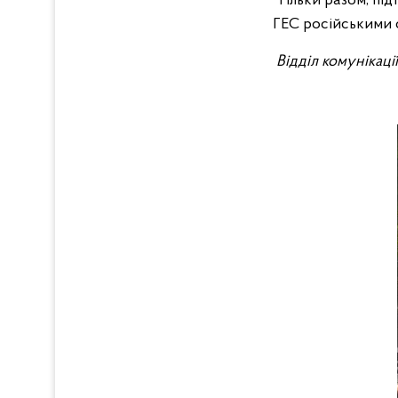
Тільки разом, пі
ГЕС російськими 
Відділ комунікаці