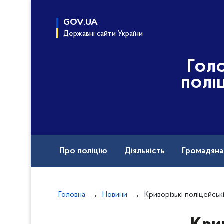
до
основного
GOV.UA
вмісту
Державні сайти України
Гол
полі
Про поліцію
Діяльність
Громадян
Назавжди в строю
Головна
Новини
Криворізькі поліцейські продовжують допомагат