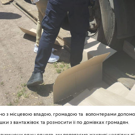
ьно з місцевою владою, громадою та волонтерами допом
ки з вантажівок та розносити її по домівках громадян.