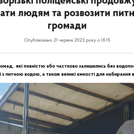
орізькі поліцейські продов
ати людям та розвозити питн
громади
Опубліковано 21 червня 2023 року о 18:15
омад, які повністю або частково залишились без водопо
 з питною водою, а також великі ємкості для набирання 