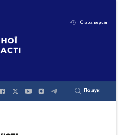
Стара версія
ьної
ласті
Пошук