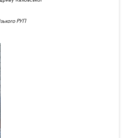
ідриву Каховської
ізького РУП