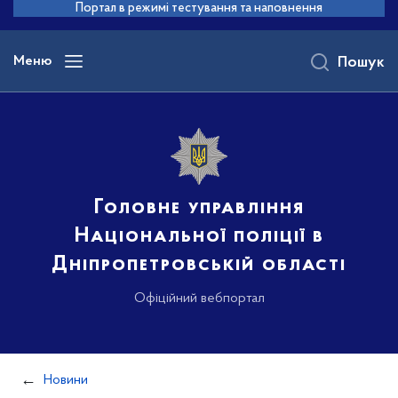
до
Портал в режимі тестування та наповнення
основного
вмісту
Меню
Пошук
Головне управління
Національної поліції в
Дніпропетровській області
Офіційний вебпортал
Новини