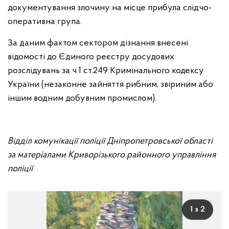
документування злочину на місце прибула слідчо-
оперативна група.
За даним фактом сектором дізнання внесені
відомості до Єдиного реєстру досудових
розслідувань за ч.1 ст.249 Кримінального кодексу
України (незаконне зайняття рибним, звіриним або
іншим водним добувним промислом).
Відділ комунікації поліції Дніпропетровської області
за матеріалами Криворізького районного управління
поліції
1 з 2