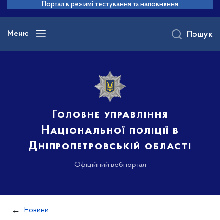
до
Портал в режимі тестування та наповнення
основного
вмісту
Меню
Пошук
Головне управління
Національної поліції в
Дніпропетровській області
Офіційний вебпортал
Новини