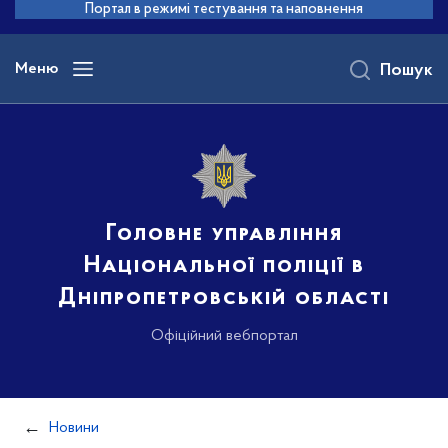
до
Портал в режимі тестування та наповнення
основного
вмісту
Меню
Пошук
Головне управління
Національної поліції в
Дніпропетровській області
Офіційний вебпортал
Новини