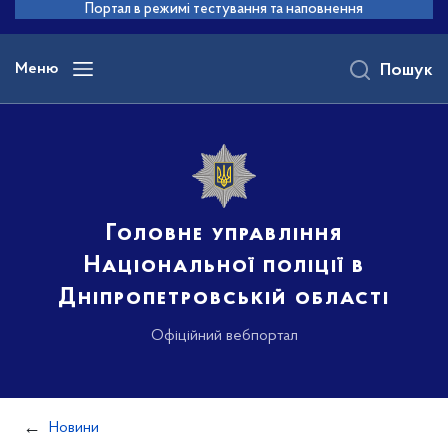
до
Портал в режимі тестування та наповнення
основного
вмісту
Меню
Пошук
Головне управління
Національної поліції в
Дніпропетровській області
Офіційний вебпортал
Новини