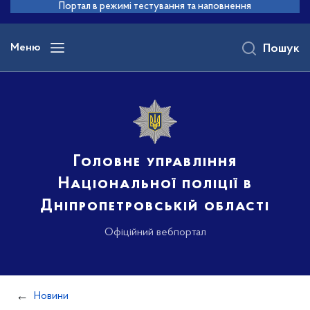
до
Портал в режимі тестування та наповнення
основного
вмісту
Меню
Пошук
Головне управління
Національної поліції в
Дніпропетровській області
Офіційний вебпортал
Новини