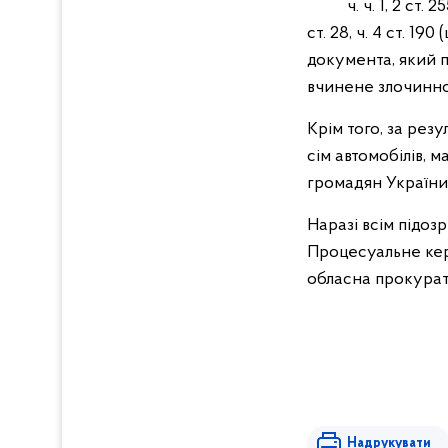
ч. ч. 1, 2 ст. 255
ст. 28, ч. 4 ст. 190
документа, який 
вчинене злочинно
Крім того, за ре
сім автомобілів, м
громадян України 
Наразі всім підоз
Процесуальне кер
обласна прокурат
Надрукувати