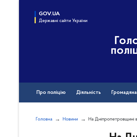
до
основного
GOV.UA
вмісту
Державні сайти України
Гол
полі
Про поліцію
Діяльність
Громадян
Назавжди в строю
Головна
Новини
На Дніпропетровщині викрили учасників злочинної о