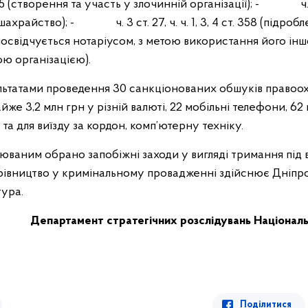
 (створення та участь у злочинній організації);
- ч. ч. 2
 (шахрайство);
- ч. 3 ст. 27, ч. ч. 1, 3, 4 ст. 358 (підроб
посвідчується нотаріусом, з метою використання його ін
ю організацією).
зультатами проведення 30 санкціонованих обшуків правоо
айже 3,2 млн грн у різній валюті, 22 мобільні телефони, 6
та для виїзду за кордон, комп’ютерну техніку.
рюваним обрано запобіжні заходи у вигляді тримання під 
івництво у кримінальному провадженні здійснює Дніпр
ура.
Департамент стратегічних розслідувань
Національн
Поділитися