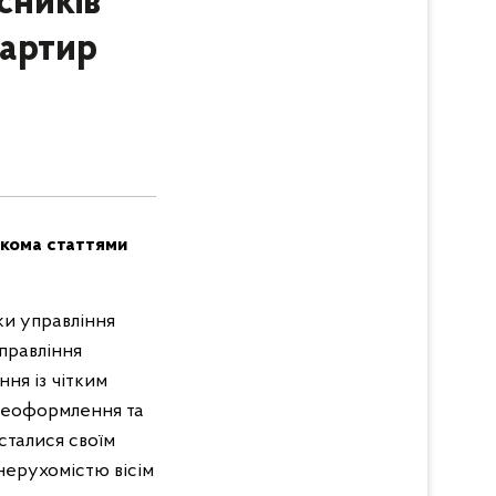
сників
вартир
лькома статтями
ки управління
управління
ння із чітким
ереоформлення та
сталися своїм
нерухомістю вісім