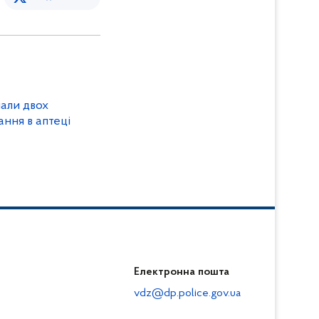
мали двох
ння в аптеці
Електронна пошта
vdz@dp.police.gov.ua