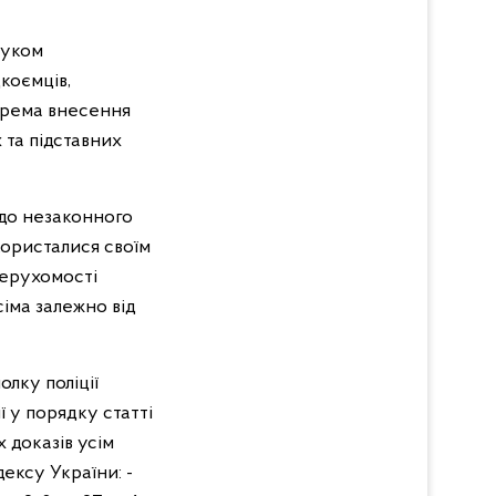
шуком
коємців,
крема внесення
 та підставних
 до незаконного
користалися своїм
нерухомості
іма залежно від
олку поліції
 у порядку статті
 доказів усім
дексу України:
-