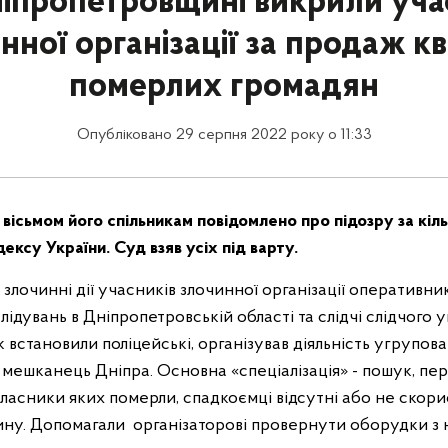
іпропетровщині викрили уча
нної організації за продаж к
померлих громадян
Опубліковано 29 серпня 2022 року о 11:33
 вісьмом його спільникам повідомлено про підозру за кі
ексу України. Суд взяв усіх під варту.
лочинні дії учасників злочинної організації оперативни
лідувань в Дніпропетровській області та слідчі слідчого 
Як встановили поліцейські, організував діяльність угрупова
 мешканець Дніпра. Основна «спеціалізація» - пошук, п
ласники яких померли, спадкоємці відсутні або не скори
ну. Допомагали організаторові провернути оборудки з 