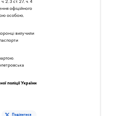
, 3 ст. 27, ч. 4
лення офіційного
шою особою,
хоронці вилучили
2 паспорти
вартою.
опетровська
ої поліції України
Поділитися