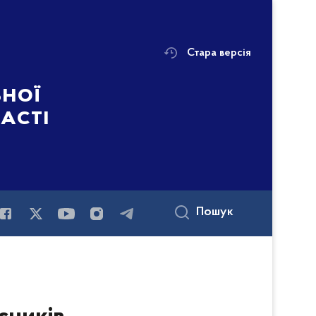
Стара версія
ьної
ласті
Пошук