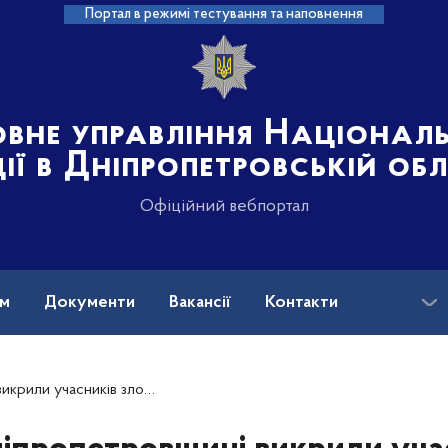
Портал в режимі тестування та наповнення
овне управління Націонал
ції в Дніпропетровській об
Офіційний вебпортал
ам
Документи
Вакансії
Контакти
рганізації за продаж квартир померлих громадян