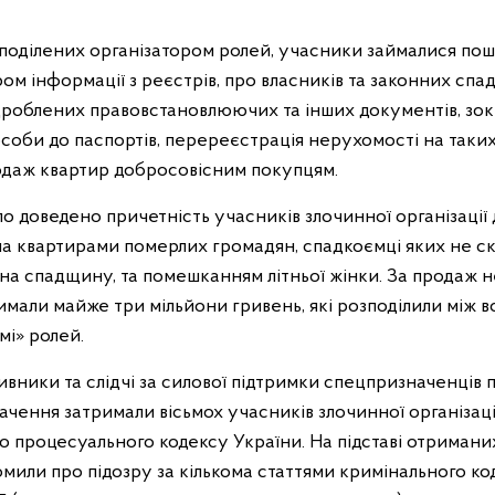
зподілених організатором ролей, учасники займалися по
ом інформації з реєстрів, про власників та законних спад
дроблених правовстановлюючих та інших документів, зо
соби до паспортів, перереєстрація нерухомості на таких
родаж квартир добросовісним покупцям.
уло доведено причетність учасників злочинної організації
ма квартирами померлих громадян, спадкоємці яких не с
на спадщину, та помешканням літньої жінки. За продаж 
али майже три мільйони гривень, які розподілили між вс
мі» ролей.
вники та слідчі за силової підтримки спецпризначенців п
чення затримали вісьмох учасників злочинної організації
 процесуального кодексу України. На підставі отриманих
мили про підозру за кількома статтями кримінального ко