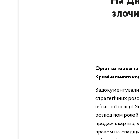
На Дн
злочи
Організаторові та
Кримінального код
Задокументували з
стратегічних розс
обласної поліції. 
розподілом ролей
продаж квартир, в
правом на спадщи