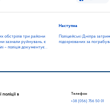
Наступна
х обстрілів три райони
Поліцейські Дніпра затри
и зазнали руйнувань, є
підозрюваних за пограбува
лі – поліція документує
рф
поліції в
Телефон
+38 (056) 756 50 01