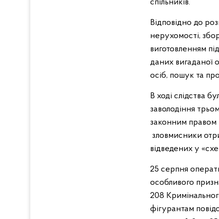
спільників.
Відповідно до ро
нерухомості, збор
виготовленням пі
даних вигаданої о
осіб, пошук та п
В ході слідства б
заволодіння трьо
законним правом 
зловмисники отрим
відведених у «схе
25 серпня операти
особливого призна
208 Кримінального
фігурантам повідо