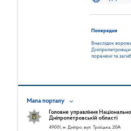
Попередня
Внаслідок ворожи
Дніпропетровщин
поранені та загиб
воєнні злочини 
Мапа порталу
Головне управління Національної 
Дніпропетровській області
49001, м. Дніпро, вул. Троїцька, 20А