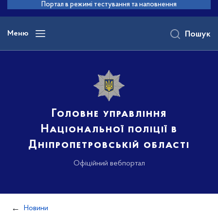
до
Портал в режимі тестування та наповнення
основного
вмісту
Меню
Пошук
Головне управління
Національної поліції в
Дніпропетровській області
Офіційний вебпортал
Новини