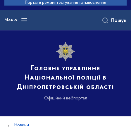
до
Портал в режимі тестування та наповнення
основного
вмісту
Меню
Пошук
Головне управління
Національної поліції в
Дніпропетровській області
Офіційний вебпортал
Новини