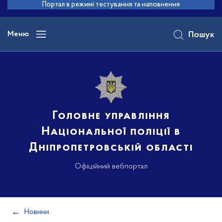
до
Портал в режимі тестування та наповнення
основного
вмісту
Меню
Пошук
Головне управління
Національної поліції в
Дніпропетровській області
Офіційний вебпортал
Новини