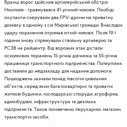
Вранці ворог здійснив артилерійський обстріл
Нікополя - травмувався 41-річний чоловік. Пообіді
окупанти скерували два FPV-дрони на приватну
домівку в одному з сіл Мирівської громади. Внаслідок
удару поранення отримав літній чоловік. Після 19-ї
години знову спрямували ствольну артилерію та
РСЗВ на райцентр. Від ворожих атак дістали
осколкових поранень 15-річна дівчинка та 55-річна
працівниця транспортного підприємства. Потерпілих
доставили до медзакладу для надання допомоги.
Пошкоджень зазнали понад півсотні цивільних
обʼєктів, серед яких багатоквартирні та приватні
житлові будинки, господарські споруди, агрофірма,
адмінбудівлі, інфраструктура та декілька
підприємств. Також понівечено перукарню, магазин,
транспортні засоби.