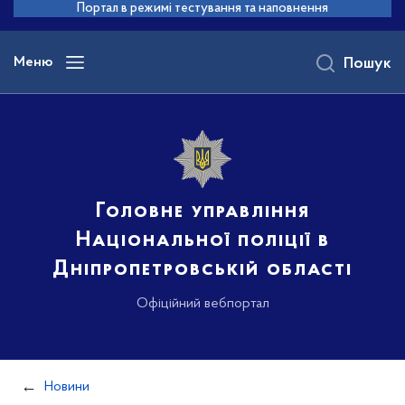
до
Портал в режимі тестування та наповнення
основного
вмісту
Меню
Пошук
Головне управління
Національної поліції в
Дніпропетровській області
Офіційний вебпортал
Новини