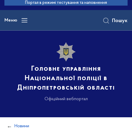
до
Портал в режимі тестування та наповнення
основного
вмісту
Меню
Пошук
Головне управління
Національної поліції в
Дніпропетровській області
Офіційний вебпортал
Новини