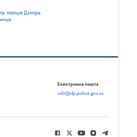
а: поліція Дніпра
чинця
Електронна пошта
vdz@dp.police.gov.ua