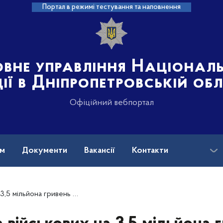
Портал в режимі тестування та наповнення
овне управління Націонал
ції в Дніпропетровській об
Офіційний вебпортал
ам
Документи
Вакансії
Контакти
ривень — справу направлено до суду