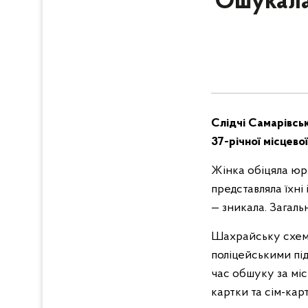
Ошукала 
Слідчі Самарівськ
37-річної місцево
Жінка обіцяла юр
представляла їхні
— зникала. Загаль
Шахрайську схему
поліцейськими пі
час обшуку за мі
картки та сім-карт