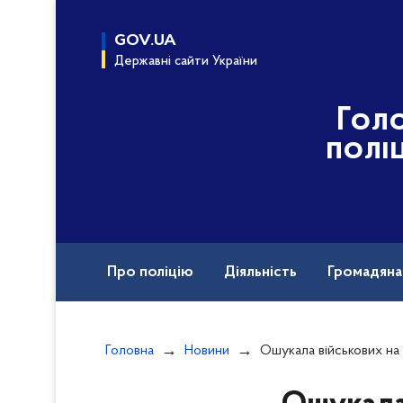
до
основного
GOV.UA
вмісту
Державні сайти України
Гол
полі
Про поліцію
Діяльність
Громадян
Назавжди в строю
Головна
Новини
Ошукала військових на 3,5 мільйона г