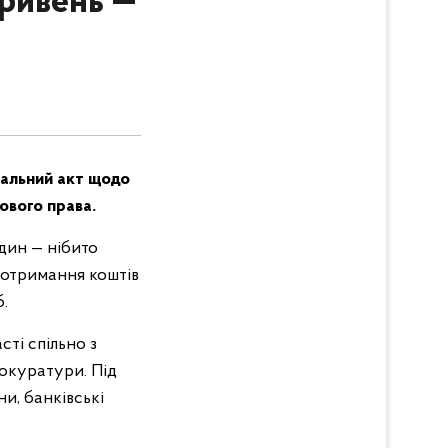
гривень —
вальний акт щодо
ового права.
дин — нібито
я отримання коштів
.
ті спільно з
окуратури. Під
и, банківські