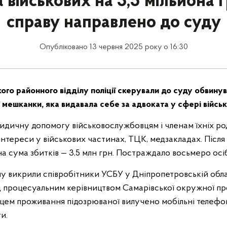
військових на 3,5 мільйона 
справу направлено до суду
Опубліковано 13 червня 2025 року о 16:30
ого районного відділу поліції скерували до суду обвину
ї мешканки, яка видавала себе за адвоката у сфері військ
идичну допомогу військовослужбовцям і членам їхніх ро
 інтереси у військових частинах, ТЦК, медзакладах. Післ
на сума збитків — 3,5 млн грн. Постраждало восьмеро осіб
 викрили співробітники УСБУ у Дніпропетровській облас
д процесуальним керівництвом Самарівської окружної пр
сцем проживання підозрюваної вилучено мобільні телефон
и.