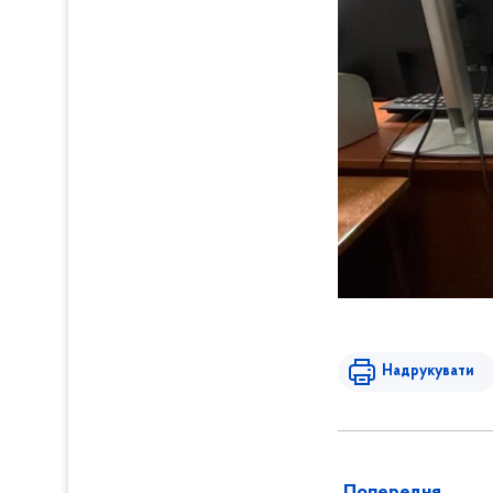
Надрукувати
Попередня