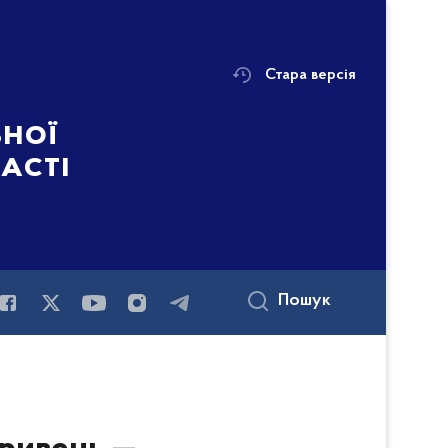
Стара версія
ьної
ласті
Пошук