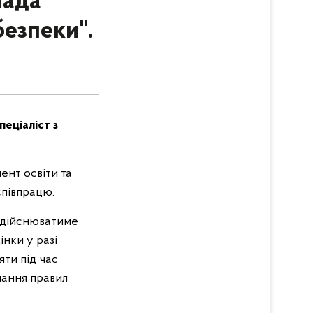
мада
безпеки".
пеціаліст з
ент освіти та
співпрацю.
 здійснюватиме
інки у разі
яти під час
мання правил