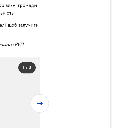
оріальні громади
ьність.
алі, щоб залучити
вського РУП
1 з 3