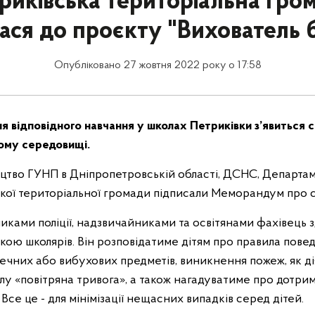
риківська територіальна гро
ся до проєкту "Вихователь 
Опубліковано 27 жовтня 2022 року о 17:58
 відповідного навчання у школах Петриківки з’явиться с
ьому середовищі.
ицтво ГУНП в Дніпропетровській області, ДСНС, Департам
ької територіальної громади підписали Меморандум про 
никами поліції, надзвичайниками та освітянами фахівець
кою школярів. Він розповідатиме дітям про правила повед
ечних або вибухових предметів, виникнення пожеж, як ді
алу «повітряна тривога», а також нагадуватиме про дотри
Все це - для мінімізації нещасних випадків серед дітей.