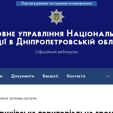
Портал в режимі тестування та наповнення
овне управління Націонал
ції в Дніпропетровській об
Офіційний вебпортал
ам
Документи
Вакансії
Контакти
илася до проєкту "Вихователь безпеки".