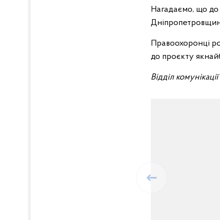
Нагадаємо, що до
Дніпропетровщини
Правоохоронці ро
до проєкту якнай
Відділ комунікаці