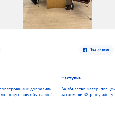
Поділитися
Наступна
тровщини доправили
За вбивство матері поліце
які несуть службу на лінії
затримали 32-річну жінку