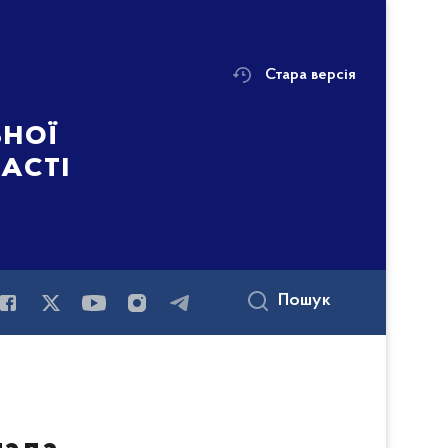
Стара версія
ьної
ласті
Пошук