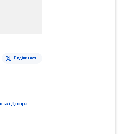
Поділитися
йські Дніпра