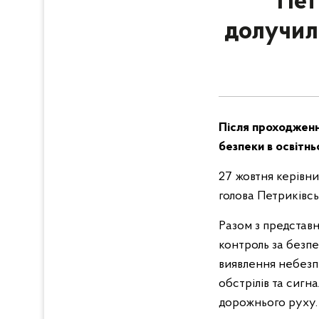
Пет
долучила
Після проходження
безпеки в освітн
27 жовтня керівн
голова Петриківс
Разом з представ
контроль за безпе
виявлення небезп
обстрілів та сигн
дорожнього руху. 