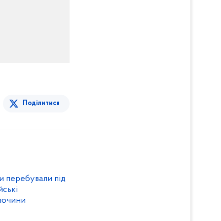
Поділитися
и перебували під
йські
лочини