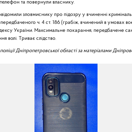
 телефон та повернули власнику.
повідомили зловмиснику про підозру у вчиненні кримінал
ередбаченого ч. 4 ст. 186 (грабіж, вчинений в умовах во
дексу України. Максимальне покарання, передбачене санк
ня волі. Триває слідство.
ї поліції Дніпропетровської області за матеріалами Дніпро