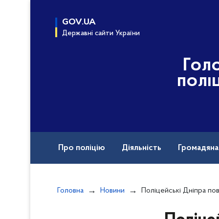
до
основного
GOV.UA
вмісту
Державні сайти України
Гол
полі
Про поліцію
Діяльність
Громадян
Назавжди в строю
Головна
Новини
Поліцейські Дніпра повідомили про підозру чо