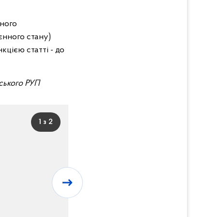
ьного
єнного стану)
цією статті - до
вського РУП
1 з 2