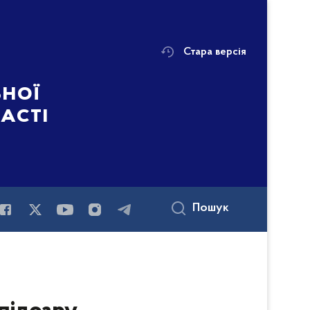
Стара версія
ьної
ласті
Пошук