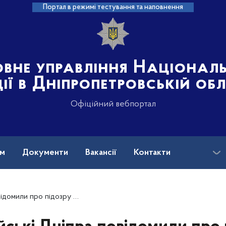
Портал в режимі тестування та наповнення
овне управління Націонал
ції в Дніпропетровській об
Офіційний вебпортал
ам
Документи
Вакансії
Контакти
ловіку, який вчинив грабіж на вулиці міста