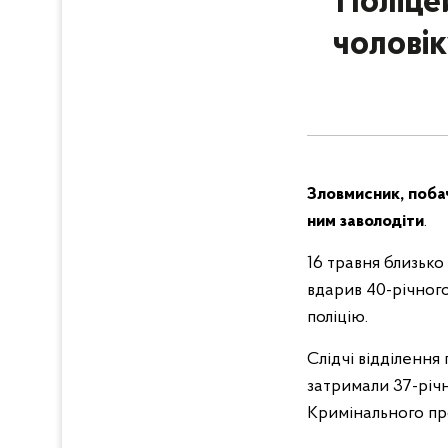
Поліце
чоловік
Зловмисник, поба
ним заволодіти
.
16 травня близько
вдарив 40-річного
поліцію.
Слідчі відділення
затримали 37-річ
Кримінального пр