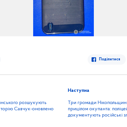
Поділитися
Наступна
’янського розшукують
Три громади Нікопольщин
кторію Савчук-оновлено
прицілом окупанта: поліце
документують російські з