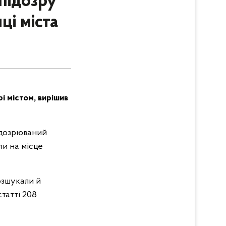
підозру
ці міста
і містом, вирішив
підозрюваний
ли на місце
розшукали й
татті 208