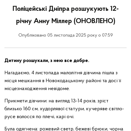
Поліцейські Дніпра розшукують 12-
річну Анну Міллер (ОНОВЛЕНО)
Опубліковано 05 листопада 2025 року о 07:59
Дитину розшукали, з нею все добре.
Нагадаємо, 4 листопада малолітня дівчина пішла з
місця мешкання в Новокодацькому районі та досі її
місцезнаходження невідоме.
Прикмети дівчини: на вигляд 13-14 років, зріст
близько 160 см, худорлявої статури, кучеряве світло-
русе волосся по плечі, карі очі.
Була одягнена: рожевий светр, бежеві брюки, чорна