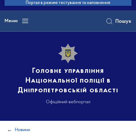
до
Портал в режимі тестування та наповнення
основного
вмісту
Меню
Пошук
Головне управління
Національної поліції в
Дніпропетровській області
Офіційний вебпортал
Новини