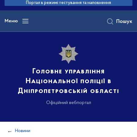
до
Портал в режимі тестування та наповнення
основного
вмісту
Меню
Пошук
Головне управління
Національної поліції в
Дніпропетровській області
Офіційний вебпортал
Новини