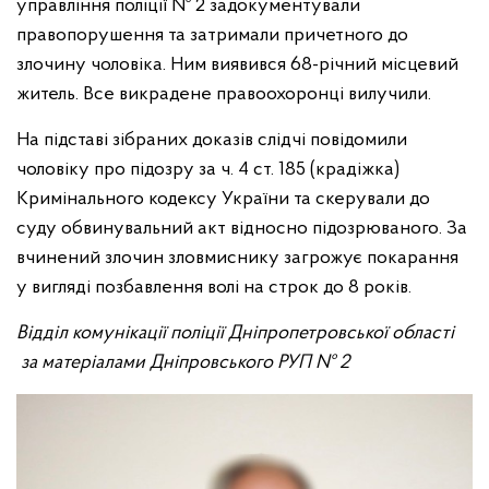
управління поліції № 2 задокументували
правопорушення та затримали причетного до
злочину чоловіка. Ним виявився 68-річний місцевий
житель. Все викрадене правоохоронці вилучили.
На підставі зібраних доказів слідчі повідомили
чоловіку про підозру за ч. 4 ст. 185 (крадіжка)
Кримінального кодексу України та скерували до
суду обвинувальний акт відносно підозрюваного. За
вчинений злочин зловмиснику загрожує покарання
у вигляді позбавлення волі на строк до 8 років.
Відділ комунікації поліції Дніпропетровської області
за матеріалами Дніпровського РУП № 2