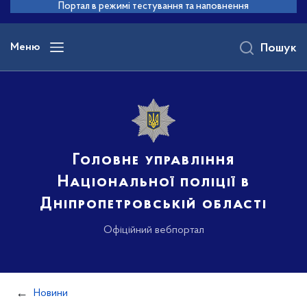
до
Портал в режимі тестування та наповнення
основного
вмісту
Меню
Пошук
Головне управління
Національної поліції в
Дніпропетровській області
Офіційний вебпортал
Новини