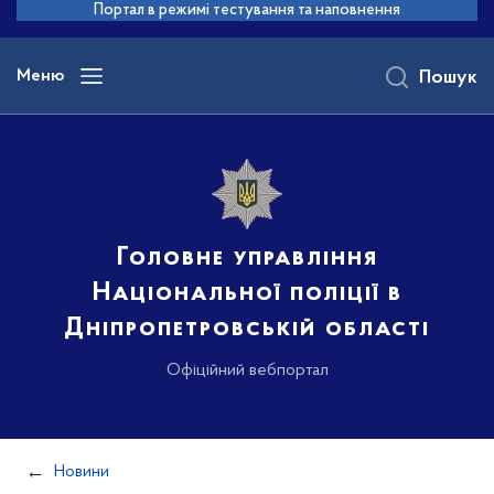
до
Портал в режимі тестування та наповнення
основного
вмісту
Меню
Пошук
Головне управління
Національної поліції в
Дніпропетровській області
Офіційний вебпортал
Новини