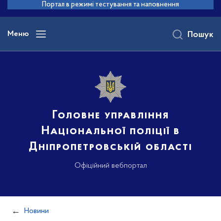
до
Портал в режимі тестування та наповнення
основного
вмісту
Меню
Пошук
Головне управління
Національної поліції в
Дніпропетровській області
Офіційний вебпортал
Новини