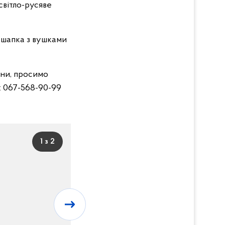
 світло-русяве
 шапка з вушками
ини, просимо
: 067-568-90-99
1 з 2