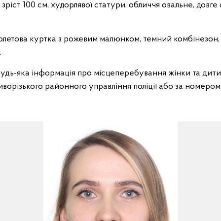
: зріст 100 см, худорлявої статури, обличчя овальне, довге
іолетова куртка з рожевим малюнком, темний комбінезон,
.
будь-яка інформація про місцеперебування жінки та дит
ворізького районного управління поліції або за номером