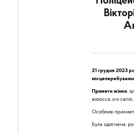
Поліцейс
Віктор
А
21 грудня 2023 ро
місцеперебування
Примети жінки
: з
волосся, очі світлі
Особливі прикмет
Була одягнена: ро