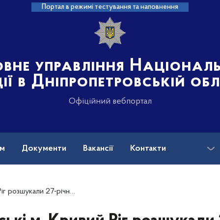
Портал в режимі тестування та наповнення
овне управління Націонал
ції в Дніпропетровській об
Офіційний вебпортал
ам
Документи
Вакансії
Контакти
тник з її 4-річною дочкою Ангеліною Макаренко. Оновлено