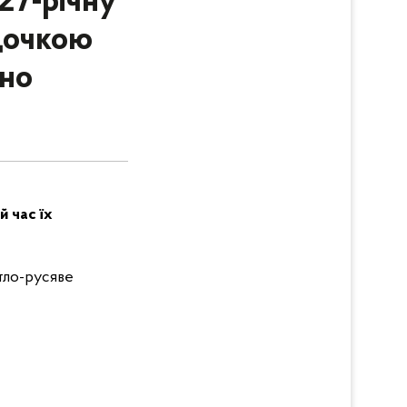
27-річну
 дочкою
но
й час їх
ітло-русяве