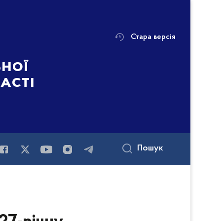
Стара версія
ьної
ласті
Пошук