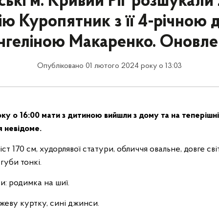
ькі м. Кривий Ріг розшукали 
ію Куропятник з її 4-річною
нгеліною Макаренко. Оновле
Опубліковано 01 лютого 2024 року о 13:03
ку о 16:00 мати з дитиною вийшли з дому та на теперішні
 невідоме.
ріст 170 см, худорлявої статури, обличчя овальне, довге св
, губи тонкі.
и: родимка на шиї.
жеву куртку, сині джинси.