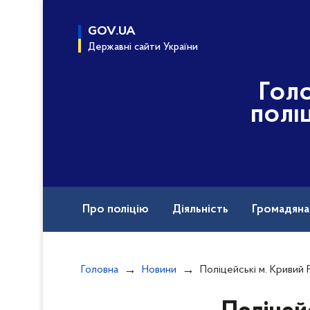
до
основного
GOV.UA
вмісту
Державні сайти України
Гол
полі
Про поліцію
Діяльність
Громадян
Назавжди в строю
Головна
Новини
Поліцейські м. Кривий Ріг розшукали 27-річну Вікторію Куропя