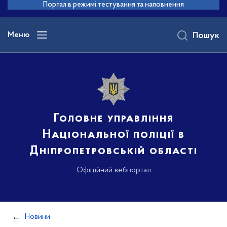
до
Портал в режимі тестування та наповнення
основного
вмісту
Меню
Пошук
Головне управління
Національної поліції в
Дніпропетровській області
Офіційний вебпортал
Новини