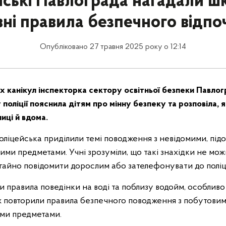
йські Павлограда нагадали ш
ні правила безпечного відп
Опубліковано 27 травня 2025 року о 12:14
іх канікул інспекторка сектору освітньої безпеки Павло
 поліції пояснила дітям про мінну безпеку та розповіла, 
иці й вдома.
оліцейська приділили темі поводження з невідомими, під
и предметами. Учні зрозуміли, що такі знахідки не можна
гайно повідомити дорослим або зателефонувати до поліці
 правила поведінки на воді та поблизу водойм, особливо
ж повторили правила безпечного поводження з побутови
ми предметами.