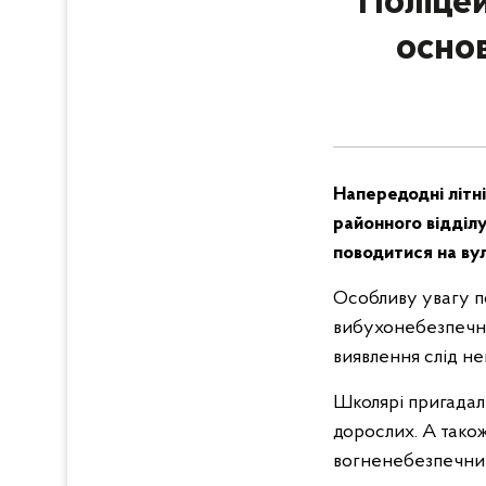
Поліце
основ
Напередодні літн
районного відділу
поводитися на вул
Особливу увагу п
вибухонебезпечним
виявлення слід не
Школярі пригадали
дорослих. А тако
вогненебезпечни