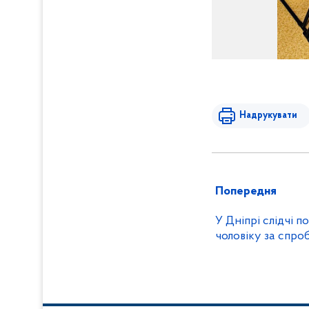
Надрукувати
Попередня
У Дніпрі слідчі п
чоловіку за спро