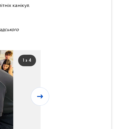
ітніх канікул.
радського
1 з 4