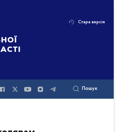
Стара версія
ьної
ласті
Пошук