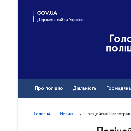
до
основного
GOV.UA
вмісту
Державні сайти України
Гол
полі
Про поліцію
Діяльність
Громадян
Назавжди в строю
Головна
Новини
Поліцейські Павлограда нагадали школярам 