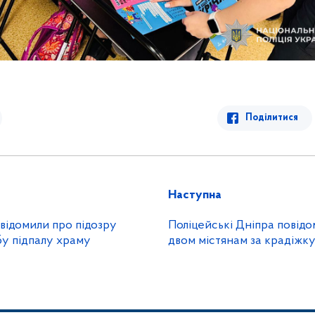
Поділитися
Наступна
овідомили про підозру
Поліцейські Дніпра повідо
бу підпалу храму
двом містянам за крадіжк