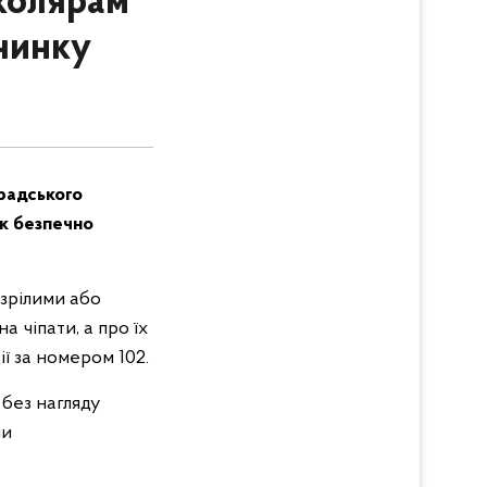
колярам
очинку
градського
як безпечно
озрілими або
 чіпати, а про їх
ї за номером 102.
 без нагляду
ми