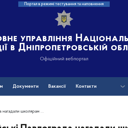
Портал в режимі тестування та наповнення
овне управління Націонал
ції в Дніпропетровській об
Офіційний вебпортал
ам
Документи
Вакансії
Контакти
основні правила безпечного відпочинку