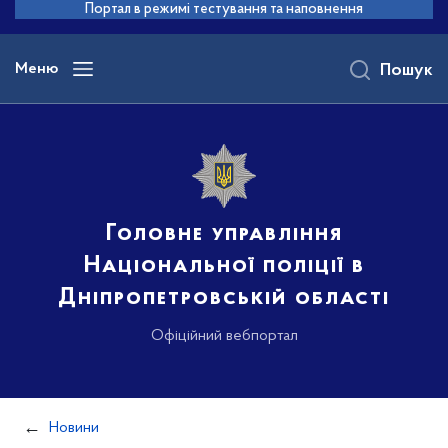
до
Портал в режимі тестування та наповнення
основного
вмісту
Меню
Пошук
Головне управління
Національної поліції в
Дніпропетровській області
Офіційний вебпортал
Новини