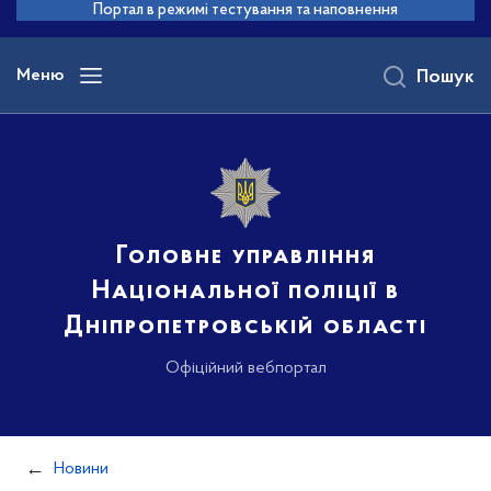
до
Портал в режимі тестування та наповнення
основного
вмісту
Меню
Пошук
Головне управління
Національної поліції в
Дніпропетровській області
Офіційний вебпортал
Новини