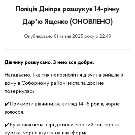
Поліція Дніпра розшукує 14-річну
Дарʼю Ященко (ОНОВЛЕНО)
Опубліковано 01 квітня 2025 року о 22:49
Дівчину розшукано. З нею все добре.
Нагадаємо. 1 квітня неповнолітня дівчина вийшла з
дому в Соборному районі міста та досі не
повернулась.
✔️Прикмети дівчини: на вигляд 14-15 років, чорне
волосся.
✔️Була одягнена: сірі джинси, чорний топ, чорна
куртка, чорне взуття на платформі.