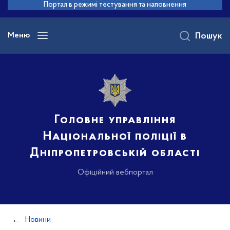
до
Портал в режимі тестування та наповнення
основного
вмісту
Меню
Пошук
Головне управління
Національної поліції в
Дніпропетровській області
Офіційний вебпортал
Новини