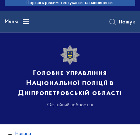
до
Портал в режимі тестування та наповнення
основного
вмісту
Меню
Пошук
Головне управління
Національної поліції в
Дніпропетровській області
Офіційний вебпортал
Новини