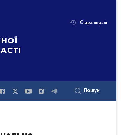
Стара версія
ьної
ласті
Пошук