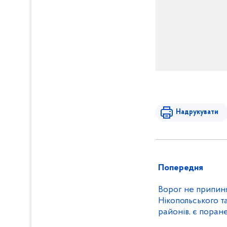
Надрукувати
Попередня
Ворог не припиня
Нікопольського т
районів, є поране
наслідки ворожих