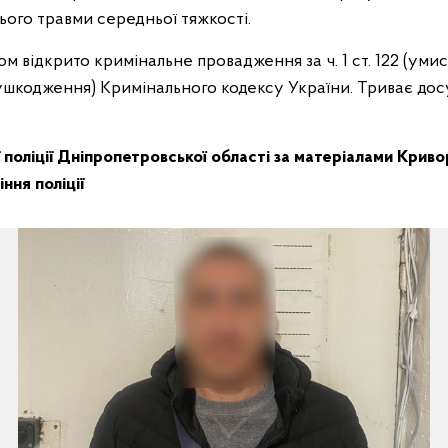
ього травми середньої тяжкості.
м відкрито кримінальне провадження за ч. 1 ст. 122 (уми
 ушкодження) Кримінального кодексу України. Триває до
ї поліції Дніпропетровської області за матеріалами Криво
ння поліції