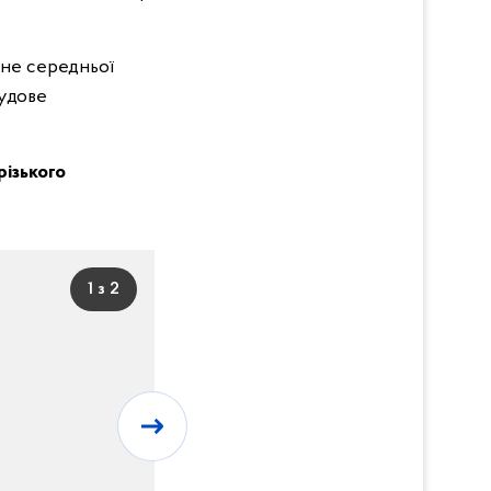
сне середньої
судове
різького
1 з 2