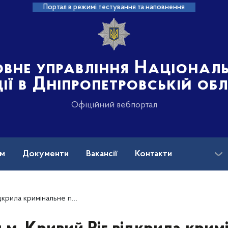
Портал в режимі тестування та наповнення
овне управління Націонал
ції в Дніпропетровській об
Офіційний вебпортал
ам
Документи
Вакансії
Контакти
нанесення тілесних ушкоджень місцевому мешканцю (ОНОВЛЕНО)