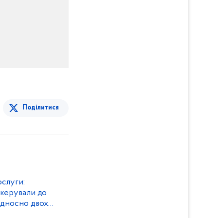
Поділитися
слуги:
скерували до
ідносно двох