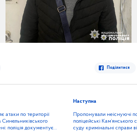
Поділитися
Наступна
є атаки по території
Пропонували неіснуючі по
а Синельниківського
поліцейські Кам’янського 
ні: поліція документує
суду кримінальні справи в
 ударів на місцях влучань
шахраїв