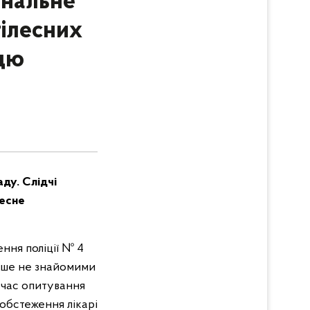
інальне
ілесних
цю
аду. Слідчі
лесне
ення поліції № 4
ніше не знайомими
д час опитування
обстеження лікарі