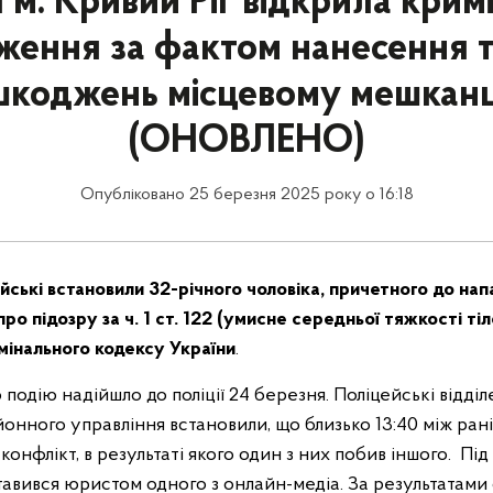
я м. Кривий Ріг відкрила крим
ження за фактом нанесення т
шкоджень місцевому мешкан
(ОНОВЛЕНО)
Опубліковано 25 березня 2025 року о 16:18
ські встановили 32-річного чоловіка, причетного до нап
ро підозру за ч. 1 ст. 122 (умисне середньої тяжкості ті
інального кодексу України
.
подію надійшло до поліції 24 березня. Поліцейські відділ
йонного управління встановили, що близько 13:40 між ра
конфлікт, в результаті якого один з них побив іншого. Пі
тавився юристом одного з онлайн-медіа. За результатами 