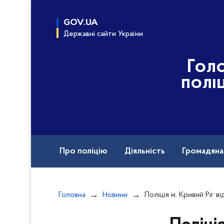
до
основного
GOV.UA
вмісту
Державні сайти України
Гол
полі
Про поліцію
Діяльність
Громадян
Назавжди в строю
Головна
Новини
Поліція м. Кривий Ріг відкрила кримінальне провадження за фактом 