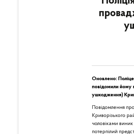
Поліці
провад
у
Оновлено: Поліцей
повідомили йому п
ушкодження) Крим
Повідомлення про 
Криворізького ра
чоловіками виник 
потерпілий предс