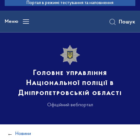
до
Портал в режимі тестування та наповнення
основного
вмісту
Меню
Пошук
Головне управління
Національної поліції в
Дніпропетровській області
Офіційний вебпортал
Новини