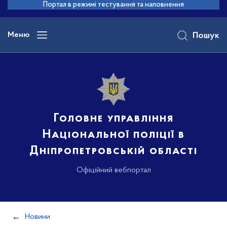
до
Портал в режимі тестування та наповнення
основного
вмісту
Меню
Пошук
Головне управління
Національної поліції в
Дніпропетровській області
Офіційний вебпортал
Новини