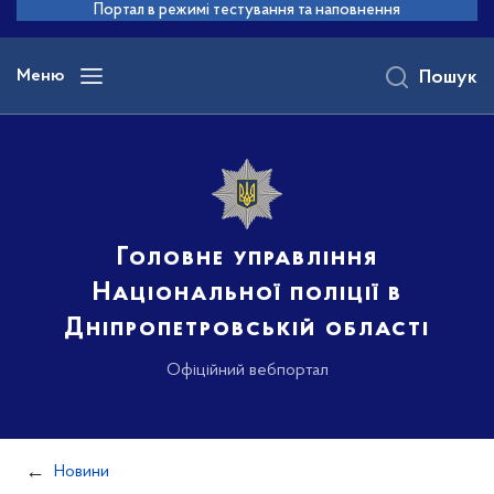
до
Портал в режимі тестування та наповнення
основного
вмісту
Меню
Пошук
Головне управління
Національної поліції в
Дніпропетровській області
Офіційний вебпортал
Новини