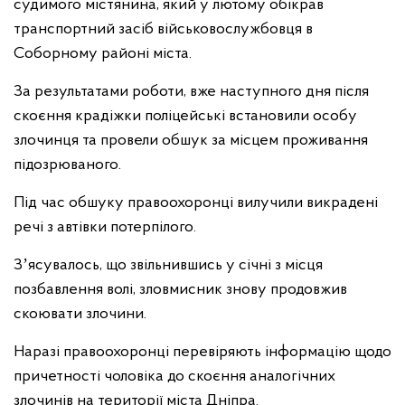
судимого містянина, який у лютому обікрав
транспортний засіб військовослужбовця в
Соборному районі міста.
За результатами роботи, вже наступного дня після
скоєння крадіжки поліцейські встановили особу
злочинця та провели обшук за місцем проживання
підозрюваного.
Під час обшуку правоохоронці вилучили викрадені
речі з автівки потерпілого.
Зʼясувалось, що звільнившись у січні з місця
позбавлення волі, зловмисник знову продовжив
скоювати злочини.
Наразі правоохоронці перевіряють інформацію щодо
причетності чоловіка до скоєння аналогічних
злочинів на території міста Дніпра.