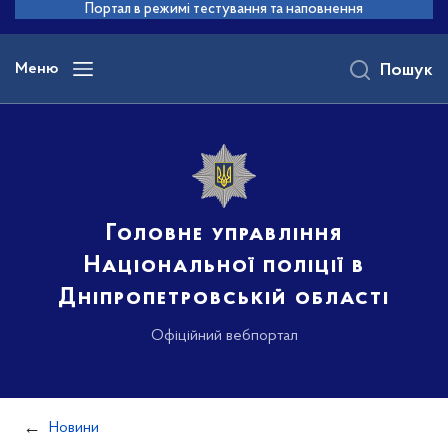
до
Портал в режимі тестування та наповнення
основного
вмісту
Меню
Пошук
Головне управління
Національної поліції в
Дніпропетровській області
Офіційний вебпортал
Новини