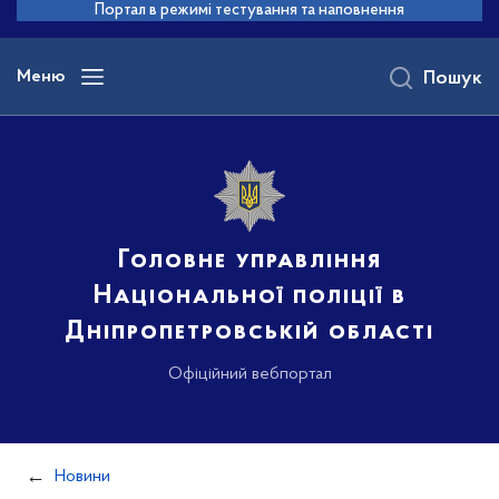
до
Портал в режимі тестування та наповнення
основного
вмісту
Меню
Пошук
Головне управління
Національної поліції в
Дніпропетровській області
Офіційний вебпортал
Новини