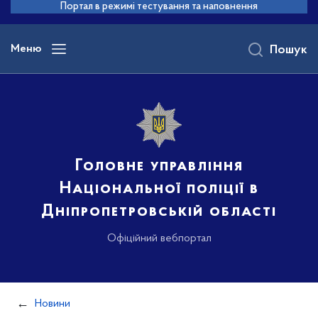
до
Портал в режимі тестування та наповнення
основного
вмісту
Меню
Пошук
Головне управління
Національної поліції в
Дніпропетровській області
Офіційний вебпортал
Новини