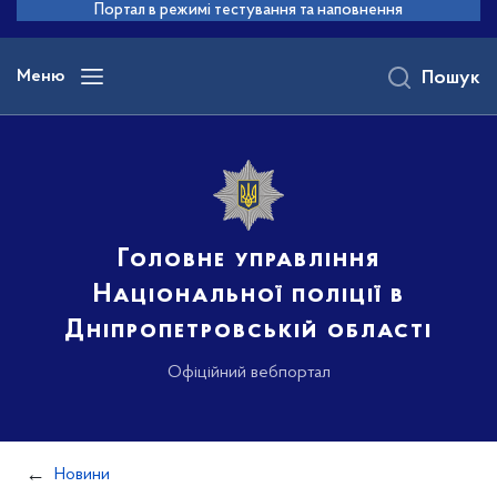
до
Портал в режимі тестування та наповнення
основного
вмісту
Меню
Пошук
Головне управління
Національної поліції в
Дніпропетровській області
Офіційний вебпортал
Новини