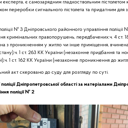
м експерта, є самозарядним гладкоствольним пістолетом к
хом переробки сигнального пістолета та придатним для 
 поліції № 3 Дніпровського районного управління поліції 
ня кримінальних правопорушень, передбачених:
ч. 4 ст.
ана з проникненням у житло чи інше приміщення, вчинена
стану);
ч. 1 ст. 263 КК України (незаконне придбання та но
);
ч. 1 ст. 162 КК України (незаконне проникнення до житл
ний акт скеровано до суду для розгляду по суті.
ї поліції Дніпропетровської області за матеріалами Дніпр
ння поліції № 2