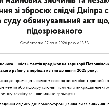
я майнових злочинів та неза
ня зі зброєю: слідчі Дніпра 
о суду обвинувальний акт що
підозрюваного
Опубліковано 27 січня 2026 року о 13:53
сника — шість фактів крадіжок на території Петриківськ
кого району в період з квітня до липня 2025 року.
кав до приміщень шляхом пошкодження вікон, дверей і р
лементів або підбору ключів, після чого викрадав елект
тронну техніку та інше майно громадян.
ведення слідчих дій правоохоронці виявили та вилучили п