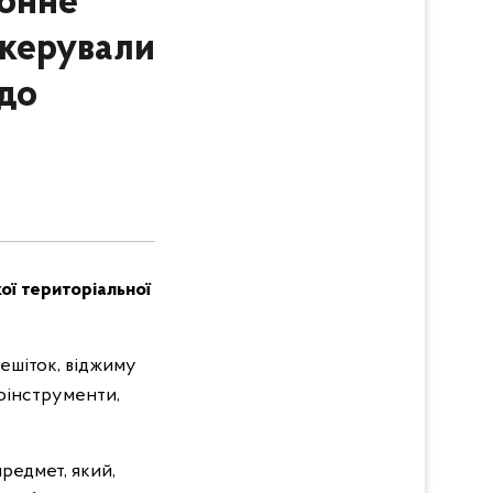
конне
скерували
до
ої територіальної
ешіток, віджиму
роінструменти,
редмет, який,