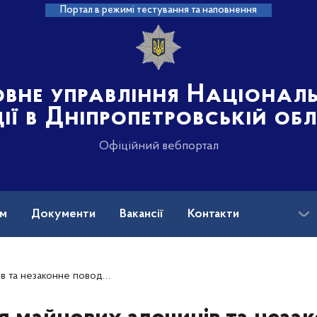
Портал в режимі тестування та наповнення
овне управління Націонал
ції в Дніпропетровській об
Офіційний вебпортал
ам
Документи
Вакансії
Контакти
Дніпра скерували до суду обвинувальний акт щодо підозрюваного