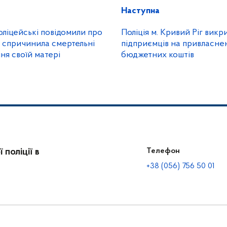
Наступна
оліцейські повідомили про
Поліція м. Кривий Ріг викр
ка спричинила смертельні
підприємців на привласнен
ня своїй матері
бюджетних коштів
поліції в
Телефон
+38 (056) 756 50 01