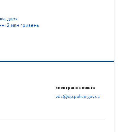
ила двох
ні 2 млн гривень
Електронна пошта
vdz@dp.police.gov.ua