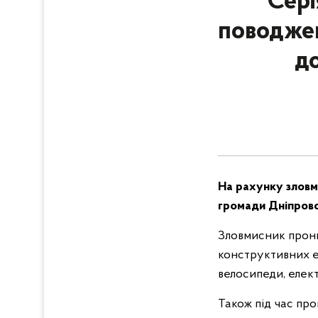
Сері
поводжен
д
На рахунку зловми
громади Дніпровсь
Зловмисник прони
конструктивних е
велосипеди, елек
Також під час про