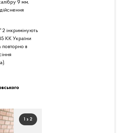
алібру 9 мм,
здійснення
№ 2 інкримінують
 185 КК України
 повторно в
сіння
а).
овського
1 з 2