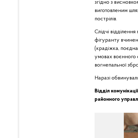
згідно з висновко
виготовленим шля
пострілів.
Слідчі відділення
фігуранту вчинен
(крадіжка, поєдн
умовах воєнного 
вогнепальної зброї
Наразі обвинуваль
Відділ комунікаці
районного управлі