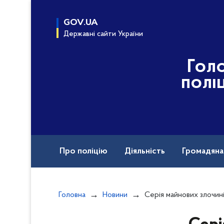
до
основного
GOV.UA
вмісту
Державні сайти України
Гол
полі
Про поліцію
Діяльність
Громадян
Назавжди в строю
Головна
Новини
Серія майнових злочинів та незаконне поводження зі зброєю: слідчі 