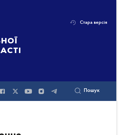
Стара версія
ьної
ласті
Пошук