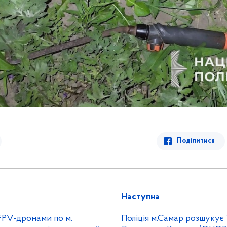
Поділитися
Наступна
FPV-дронами по м.
Поліція м.Самар розшукує 14-річну