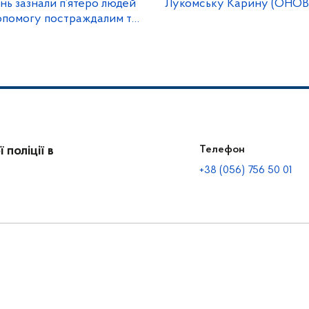
нь зазнали п’ятеро людей
Лукомську Карину (ОНО
допомогу постраждалим та
ні злочини рф
поліції в
Телефон
+38 (056) 756 50 01