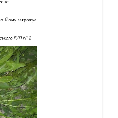
лесне
ою. Йому загрожує
вського РУП № 2