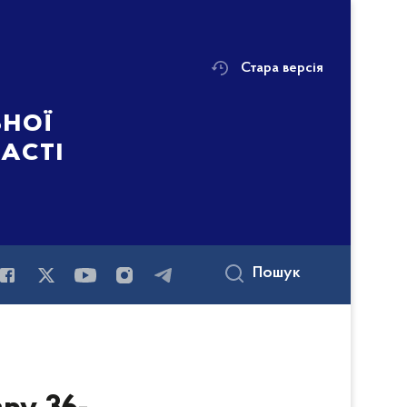
Стара версія
ьної
ласті
Пошук