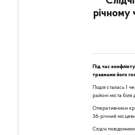
Слідчі
річному 
Під час конфлікту
травмами його гос
Подія сталась 1 ч
районі міста біля
Оперативники крим
36-річний місцев
Слідчі повідомил