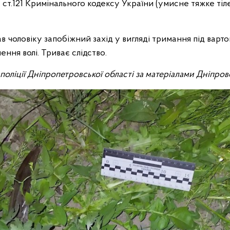
 ст.121 Кримінального кодексу України (умисне тяжке ті
в чоловіку запобіжний захід у вигляді тримання під варт
ення волі. Триває слідство.
ї поліції Дніпропетровської області за матеріалами Дніпро