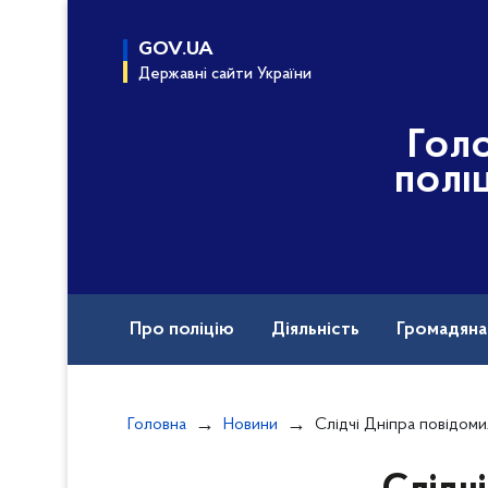
до
основного
GOV.UA
вмісту
Державні сайти України
Гол
полі
Про поліцію
Діяльність
Громадян
Назавжди в строю
Головна
Новини
Слідчі Дніпра повідомили про підозру 36-річному чоловік