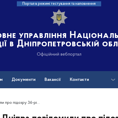
Портал в режимі тестування та наповнення
овне управління Націонал
ції в Дніпропетровській об
Офіційний вебпортал
ам
Документи
Вакансії
Контакти
у, який завдав тяжких тілесних ушкоджень містянину