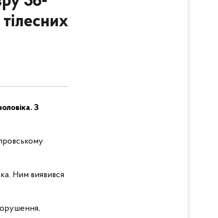
зру 36-
 тілесних
оловіка. З
іпровському
ика. Ним виявився
порушення,