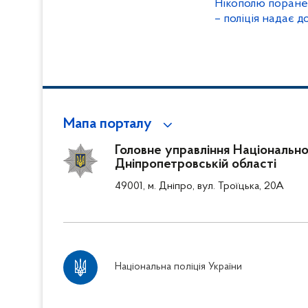
Нікополю поране
– поліція надає 
документує воєн
Мапа порталу
Головне управління Національної 
Дніпропетровській області
49001, м. Дніпро, вул. Троїцька, 20А
Національна поліція України