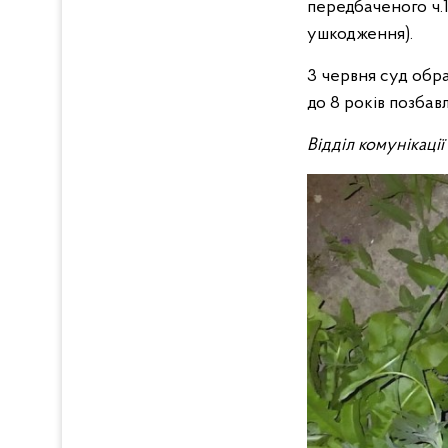
передбаченого ч.1
ушкодження).
3 червня суд обра
до 8 років позбавл
Відділ комунікаці