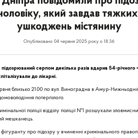
 Дніпра повідомили про підо
чоловіку, який завдав тяжких
ушкоджень містянину
Опубліковано 04 червня 2025 року о 18:36
 підозрюваний серпом декілька разів вдарив 54-річного ч
піталізували до лікарні.
ервня близько 21.00 по вул. Виноградна в Амур-Нижньодн
 домоволодіння потерпілого.
інальної поліції відділу поліції №1 розшукали зловмисн
ий мешканець.
и фігуранту про підозру у вчиненні кримінального право