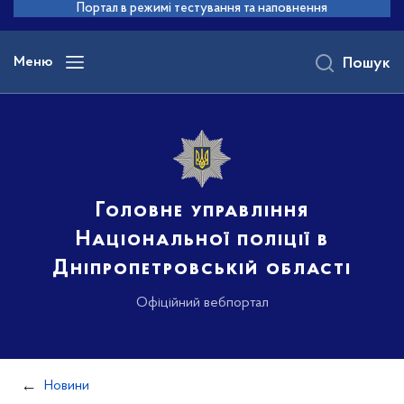
до
Портал в режимі тестування та наповнення
основного
вмісту
Меню
Пошук
Головне управління
Національної поліції в
Дніпропетровській області
Офіційний вебпортал
Новини