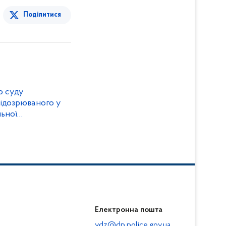
Поділитися
ідозрюваного у
льної
Електронна пошта
vdz@dp.police.gov.ua