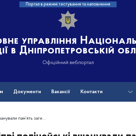
Портал в режимі тестування та наповнення
овне управління Націонал
ції в Дніпропетровській об
Офіційний вебпортал
ам
Документи
Вакансії
Контакти
ять загиблих за свободу України