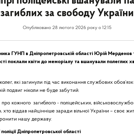
прі поліцейські вшанували па
загиблих за свободу України
Опубліковано 28 лютого 2026 року о 12:15
ника ГУНП в Дніпропетровській області Юрій Мерденов 
асті поклали квіти до меморіалу та вшанували полеглих 
колег, які загинули під час виконання службових обов’язкі
ній подвиг ніколи не буде забутий.
про кожного загиблого - поліцейських, військовослужбов
хто віддав найцінніше заради вільної України – своє житт
ронити нашу державу.
ї поліції Дніпропетровської області