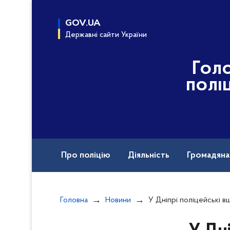
до
основного
GOV.UA
вмісту
Державні сайти України
Гол
полі
Про поліцію
Діяльність
Громадян
Назавжди в строю
Головна
Новини
У Дніпрі поліцейські вшанували пам’