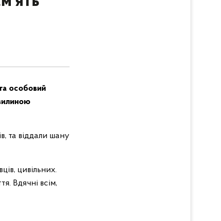
м’ять
та особовий
хвилиною
в, та віддали шану
ців, цивільних.
я. Вдячні всім,