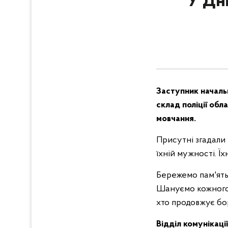
У Дні
Заступник началь
склад поліції обл
мовчання.
Присутні згадали 
їхній мужності. Їх
Бережемо пам'ять 
Шануємо кожного, 
хто продовжує бо
Відділ комунікаці