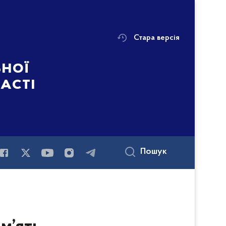
Стара версія
ьної
ласті
Пошук