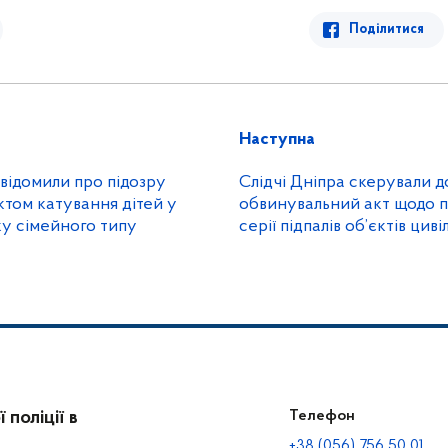
Поділитися
Наступна
овідомили про підозру
Слідчі Дніпра скерували до суду
том катування дітей у
обвинувальний акт щодо п
у сімейного типу
серії підпалів об’єктів циві
інфраструктури
поліції в
Телефон
+38 (056) 756 50 01