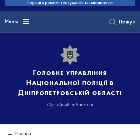
до
Портал в режимі тестування та наповнення
основного
вмісту
Меню
Пошук
Головне управління
Національної поліції в
Дніпропетровській області
Офіційний вебпортал
Новини